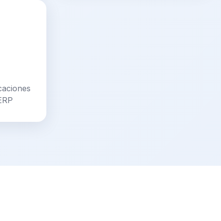
caciones
kERP