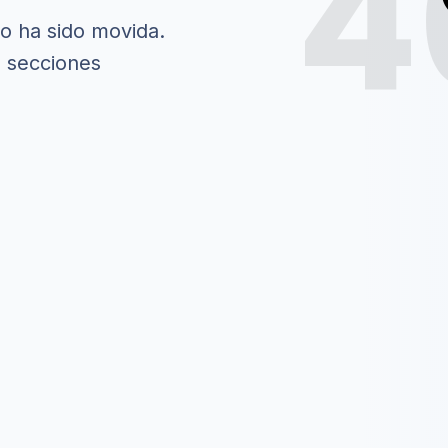
4
 o ha sido movida.
s secciones